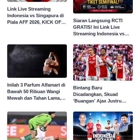
Link Live Streaming
Indonesia vs Singapura di
Siaran Langsung RCTI
Piala AFF 2026, KICK OFF
GRATIS! Ini Link Live
20.00 WIB
Streaming Indonesia vs
Singapura di Piala AFF
2026
Inilah 3 Parfum Alfamart di
Bintang Baru
Bawah 50 Ribuan Wangi
Dicadangkan, Skuad
Mewah dan Tahan Lama,
‘Buangan’ Ajax Justru
Nggak Kalah Sama Parfum
Menggila di Eropa
1 Jutaan!