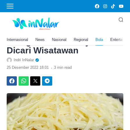
›
Home
Bola
Ini 5 Oleh-Oleh Khas
Bandung Jawa Barat,Bikin
Ketagihan dan Banyak
Internasional
News
Nasional
Regional
Bola
Entertainm
Dicari Wisatawan
Indri InNalar
.
25 Desember 2022 18:01
3 min read
Facebook
WhatsApp
Twitter
Telegram