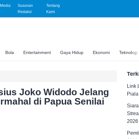
Media
Susunan
Tentang
Redaksi
Kami
Bola
Entertainment
Gaya Hidup
Ekonomi
Teknologi
Terk
Link 
sius Joko Widodo Jelang
Pial
rmahal di Papua Senilai
Siara
Strea
2026
Pemil