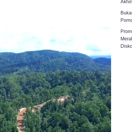
Akhir
Buka
Porno
Promo
Merah
Disk