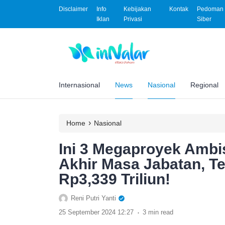
Disclaimer
Info
Kebijakan
Kontak
Pedoman 
Iklan
Privasi
Siber
Internasional
News
Nasional
Regional
›
Home
Nasional
Ini 3 Megaproyek Ambi
Akhir Masa Jabatan, Te
Rp3,339 Triliun!
Reni Putri Yanti
.
25 September 2024 12:27
3 min read