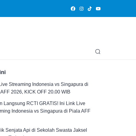
Olahraga
Hiburan
Muslimpedia
Edukasi
Opini & Ce
ini
Live Streaming Indonesia vs Singapura di
a AFF 2026, KICK OFF 20.00 WIB
n Langsung RCTI GRATIS! Ini Link Live
ming Indonesia vs Singapura di Piala AFF
ik Senjata Api di Sekolah Swasta Jaksel