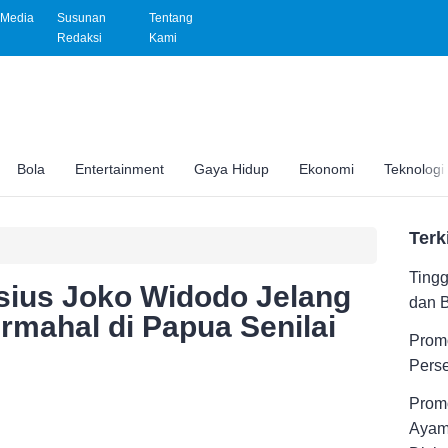
Media
Susunan
Tentang
Redaksi
Kami
Bola
Entertainment
Gaya Hidup
Ekonomi
Teknologi
Terk
Tingg
sius Joko Widodo Jelang
dan 
rmahal di Papua Senilai
Promo
Pers
Promo
Ayam