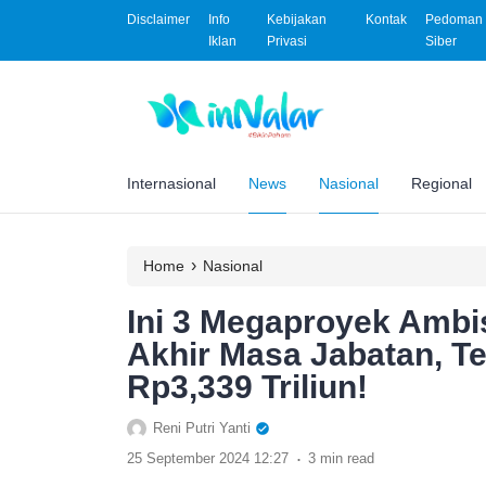
Disclaimer
Info
Kebijakan
Kontak
Pedoman 
Iklan
Privasi
Siber
Internasional
News
Nasional
Regional
›
Home
Nasional
Ini 3 Megaproyek Ambi
Akhir Masa Jabatan, Te
Rp3,339 Triliun!
Reni Putri Yanti
.
25 September 2024 12:27
3 min read