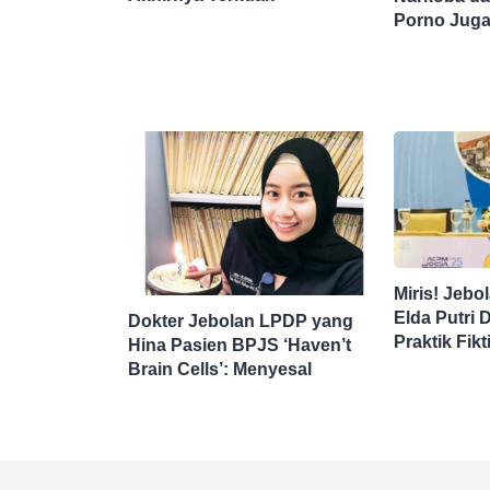
Porno Juga
Sekolah Sw
Miris! Jeb
Elda Putri
Dokter Jebolan LPDP yang
Praktik Fikt
Hina Pasien BPJS ‘Haven’t
Pasien BP
Brain Cells’: Menyesal