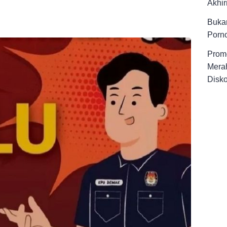
Akhir
Buka
Porno
Promo
Merah
Disk