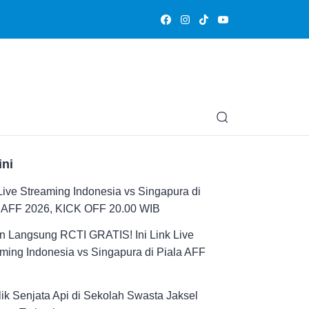
Olahraga
Hiburan
Muslimpedia
Edukasi
Opini & Ce
ini
Live Streaming Indonesia vs Singapura di
a AFF 2026, KICK OFF 20.00 WIB
n Langsung RCTI GRATIS! Ini Link Live
ming Indonesia vs Singapura di Piala AFF
ik Senjata Api di Sekolah Swasta Jaksel