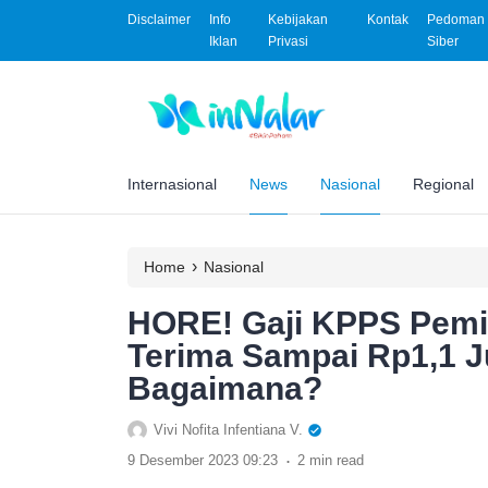
Disclaimer
Info
Kebijakan
Kontak
Pedoman 
Iklan
Privasi
Siber
Internasional
News
Nasional
Regional
›
Home
Nasional
HORE! Gaji KPPS Pemil
Terima Sampai Rp1,1 J
Bagaimana?
Vivi Nofita Infentiana V.
.
9 Desember 2023 09:23
2 min read