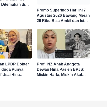
 Ditemukan di
asta Jaksel
Promo Superindo Hari Ini 7
Agustus 2026 Bawang Merah
29 Ribu Bisa Ambil dan Isi
Sepuasnya Diskon 50
Persen
olan LPDP Dokter
Profil NZ Anak Anggota
 Diduga Punya
Dewan Hina Pasien BPJS:
if Usai Hina
Miskin Harta, Miskin Akal
JS
Pengen Diistimewain!