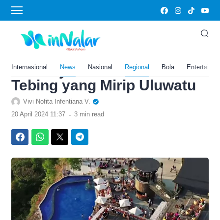
›
Home
News
Gak Perlu ke Bali, Tempat
Wisata Jogja Ini Tawarkan
Indahnya Sunset dari Atas
Internasional
News
Nasional
Regional
Bola
Entertainm
Tebing yang Mirip Uluwatu
Vivi Nofita Infentiana V.
.
20 April 2024 11:37
3 min read
Facebook
WhatsApp
Twitter
Telegram