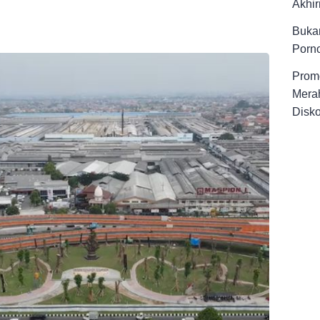
Akhir
Buka
Porno
Promo
Merah
Disk