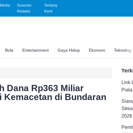
Media
Susunan
Tentang
Redaksi
Kami
Bola
Entertainment
Gaya Hidup
Ekonomi
Teknologi
Terk
Link 
h Dana Rp363 Miliar
Pial
i Kemacetan di Bundaran
Siara
Strea
2026
Pemil