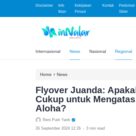
Disclaimer
Info
Kebijakan
Kontak
Pedoman 
Iklan
Privasi
Siber
Internasional
News
Nasional
Regional
›
Home
News
Flyover Juanda: Apaka
Cukup untuk Mengatas
Aloha?
Reni Putri Yanti
.
26 September 2024 12:26
3 min read