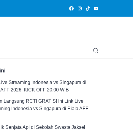
Olahraga
Hiburan
Muslimpedia
Edukasi
Opini & Ce
ini
Live Streaming Indonesia vs Singapura di
a AFF 2026, KICK OFF 20.00 WIB
n Langsung RCTI GRATIS! Ini Link Live
ming Indonesia vs Singapura di Piala AFF
ik Senjata Api di Sekolah Swasta Jaksel