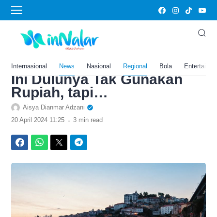
›
Home
News
Dulu Dikira Wilayah
Singapura, Kawasan Wisata
di Bintan Kepulauan Riau
Internasional
News
Nasional
Regional
Bola
Entertainm
Ini Dulunya Tak Gunakan
Rupiah, tapi…
Aisya Dianmar Adzani
.
20 April 2024 11:25
3 min read
Facebook
WhatsApp
Twitter
Telegram