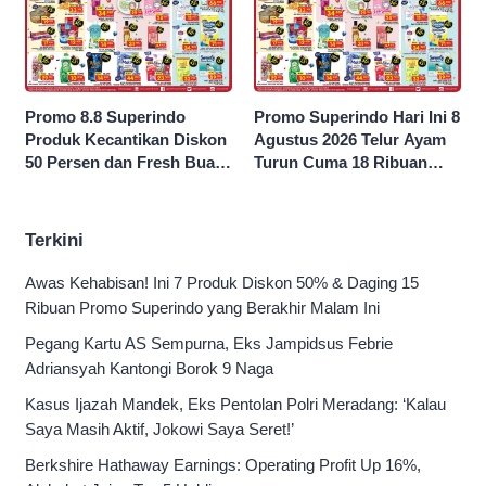
Promo 8.8 Superindo
Promo Superindo Hari Ini 8
Produk Kecantikan Diskon
Agustus 2026 Telur Ayam
50 Persen dan Fresh Buah
Turun Cuma 18 Ribuan
Potong Harga 45 Persen
10’S PCK hingga Diskon 50
Persen
Terkini
Awas Kehabisan! Ini 7 Produk Diskon 50% & Daging 15
Ribuan Promo Superindo yang Berakhir Malam Ini
Pegang Kartu AS Sempurna, Eks Jampidsus Febrie
Adriansyah Kantongi Borok 9 Naga
Kasus Ijazah Mandek, Eks Pentolan Polri Meradang: ‘Kalau
Saya Masih Aktif, Jokowi Saya Seret!’
Berkshire Hathaway Earnings: Operating Profit Up 16%,