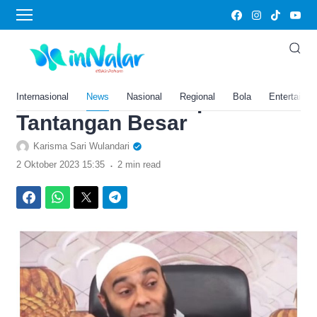
›
Home
Muslimpedia
dr Zaidul Akbar Bagikan
Tips Cara Melawan Rasa
Takut saat Dihadapkan
Internasional
News
Nasional
Regional
Bola
Entertainm
Tantangan Besar
Karisma Sari Wulandari
.
2 Oktober 2023 15:35
2 min read
Facebook
WhatsApp
Twitter
Telegram