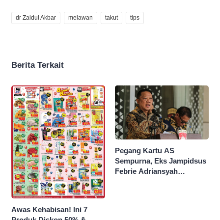
dr Zaidul Akbar
melawan
takut
tips
Berita Terkait
Pegang Kartu AS
Sempurna, Eks Jampidsus
Febrie Adriansyah
Kantongi Borok 9 Naga
Awas Kehabisan! Ini 7
Produk Diskon 50% &