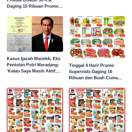
Daging 15 Ribuan Promo
Superindo yang Berakhir
Malam Ini
Kasus Ijazah Mandek, Eks
Pentolan Polri Meradang:
Tinggal 4 Hari! Promo
‘Kalau Saya Masih Aktif,
Superindo Daging 16
Jokowi Saya Seret!’
Ribuan dan Buah Cuma
Seribu Rupiah