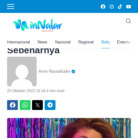
Home
›
Bola
Dituduh Jadi Pelakor
Pejabat, Ternyata Begini
Sosok Clara Shinta yang
Internasional
News
Nasional
Regional
Bola
Entertainm
Sebenarnya
Amin Raziatifudin
25 Oktober 2022 16:16
.
4 min read
Facebook
WhatsApp
Twitter
Telegram