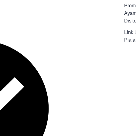
Promo
Ayam
Disk
Link 
Pial