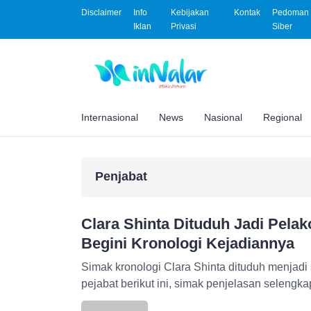
Disclaimer
Info
Kebijakan
Kontak
Pedoman 
Iklan
Privasi
Siber
Internasional
News
Nasional
Regional
Penjabat
Clara Shinta Dituduh Jadi Pelak
Begini Kronologi Kejadiannya
Simak kronologi Clara Shinta dituduh menjadi
pejabat berikut ini, simak penjelasan selengkap