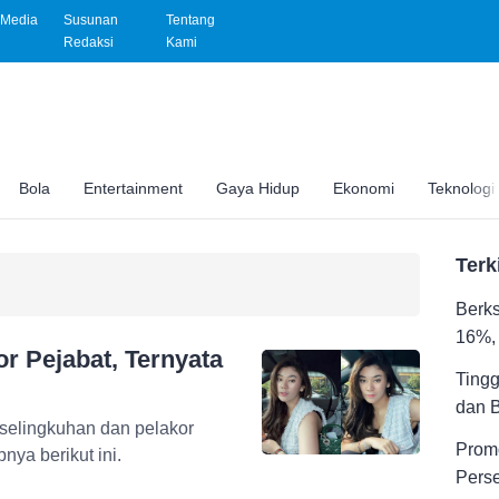
Media
Susunan
Tentang
Redaksi
Kami
Bola
Entertainment
Gaya Hidup
Ekonomi
Teknologi
Terk
Berks
16%, 
or Pejabat, Ternyata
Tingg
dan 
 selingkuhan dan pelakor
Promo
nya berikut ini.
Pers