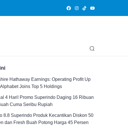
Olahraga
Hiburan
Muslimpedia
Edukasi
Opini & Ce
ini
hire Hathaway Earnings: Operating Profit Up
Alphabet Joins Top 5 Holdings
al 4 Hari! Promo Superindo Daging 16 Ribuan
Buah Cuma Seribu Rupiah
 8.8 Superindo Produk Kecantikan Diskon 50
en dan Fresh Buah Potong Harga 45 Persen