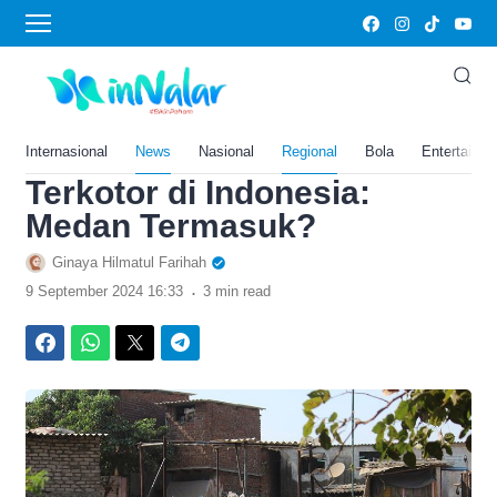
›
Home
News
Dikenal Cantik Alamnya, 5
Daerah Ini Malah
Dinobatkan Jadi Kota
Internasional
News
Nasional
Regional
Bola
Entertainm
Terkotor di Indonesia:
Medan Termasuk?
Ginaya Hilmatul Farihah
.
9 September 2024 16:33
3 min read
Facebook
WhatsApp
Twitter
Telegram