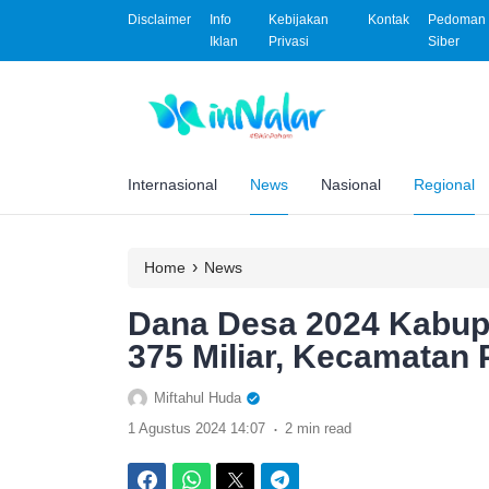
Disclaimer
Info
Kebijakan
Kontak
Pedoman 
Iklan
Privasi
Siber
Internasional
News
Nasional
Regional
›
Home
News
Dana Desa 2024 Kabupa
375 Miliar, Kecamatan
Miftahul Huda
.
1 Agustus 2024 14:07
2 min read
Facebook
WhatsApp
Twitter
Telegram