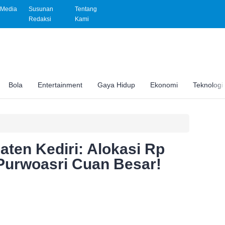
Media
Susunan
Tentang
Redaksi
Kami
Bola
Entertainment
Gaya Hidup
Ekonomi
Teknologi
ten Kediri: Alokasi Rp
 Purwoasri Cuan Besar!