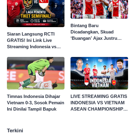
Bintang Baru
Dicadangkan, Skuad
Siaran Langsung RCTI
‘Buangan’ Ajax Justru
GRATIS! Ini Link Live
Menggila di Eropa
Streaming Indonesia vs
Singapura di Piala AFF
2026
Timnas Indonesia Dihajar
LIVE STREAMING GRATIS
Vietnam 0-3, Sosok Pemain
INDONESIA VS VIETNAM
Ini Dinilai Tampil Bapuk
ASEAN CHAMPIONSHIP
HYUNDAI CUP 2026
Terkini