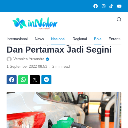
›
Home
Bola
Daftar Harga BBM Terbaru
2022 Seluruh Wilayah
Indonesia, Harga Pertalite
Internasional
News
Nasional
Regional
Bola
Entertainm
Dan Pertamax Jadi Segini
Veronica Yusandra
.
1 September 2022 08:53
2 min read
Facebook
WhatsApp
Twitter
Telegram