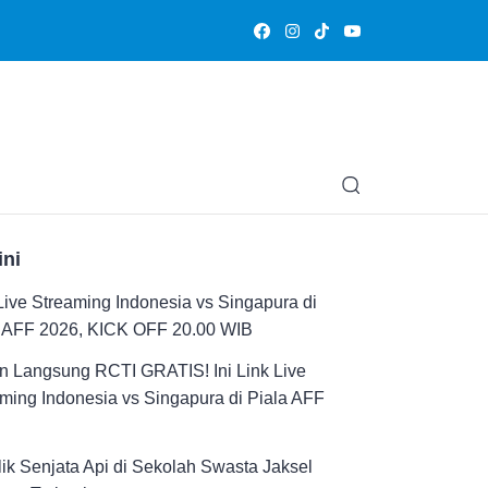
Olahraga
Hiburan
Muslimpedia
Edukasi
Opini & Ce
ini
Live Streaming Indonesia vs Singapura di
a AFF 2026, KICK OFF 20.00 WIB
n Langsung RCTI GRATIS! Ini Link Live
ming Indonesia vs Singapura di Piala AFF
ik Senjata Api di Sekolah Swasta Jaksel