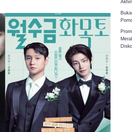
Akhir
Buka
Porno
Promo
Merah
Disk