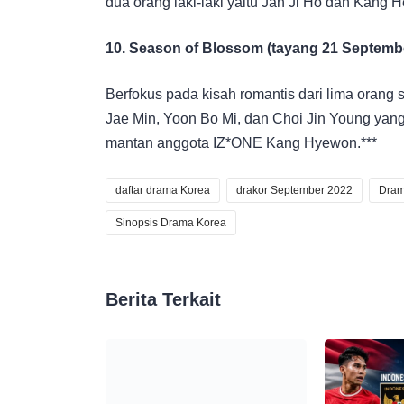
dua orang laki-laki yaitu Jan Ji Ho dan Kang H
10. Season of Blossom (tayang 21 Septemb
Berfokus pada kisah romantis dari lima orang
Jae Min, Yoon Bo Mi, dan Choi Jin Young yan
mantan anggota IZ*ONE Kang Hyewon.***
daftar drama Korea
drakor September 2022
Dram
Sinopsis Drama Korea
Berita Terkait