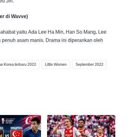
eu Jin.
er di Wavve)
 sahabat yaitu Ada Lee Ha Min, Han So Mang, Lee
g penuh asam manis. Drama ini diperankan oleh
a Korea terbaru 2022
Little Women
September 2022