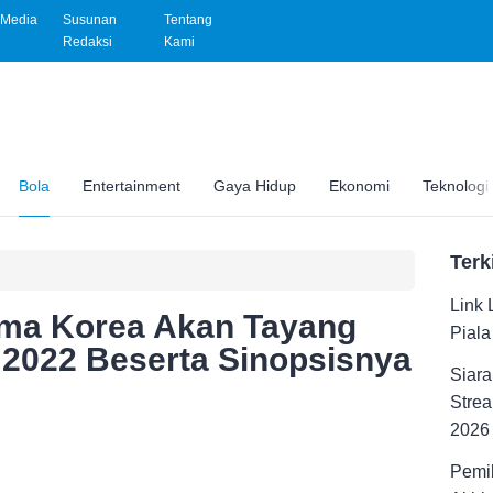
Media
Susunan
Tentang
Redaksi
Kami
Bola
Entertainment
Gaya Hidup
Ekonomi
Teknologi
Terk
Link 
rama Korea Akan Tayang
Pial
2022 Beserta Sinopsisnya
Siara
Strea
2026
Pemil