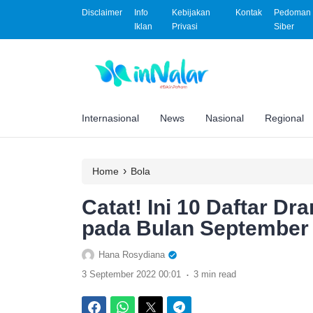
Disclaimer
Info
Kebijakan
Kontak
Pedoman 
Iklan
Privasi
Siber
Internasional
News
Nasional
Regional
›
Home
Bola
Catat! Ini 10 Daftar D
pada Bulan September 
Hana Rosydiana
.
3 September 2022 00:01
3 min read
Facebook
WhatsApp
Twitter
Telegram