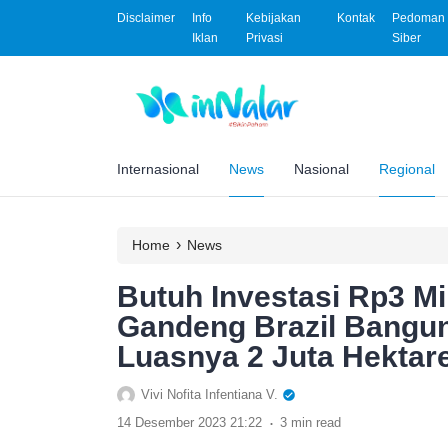
Disclaimer
Info
Kebijakan
Kontak
Pedoman 
Iklan
Privasi
Siber
Internasional
News
Nasional
Regional
›
Home
News
Butuh Investasi Rp3 Mi
Gandeng Brazil Bangun
Luasnya 2 Juta Hektar
Vivi Nofita Infentiana V.
.
14 Desember 2023 21:22
3 min read