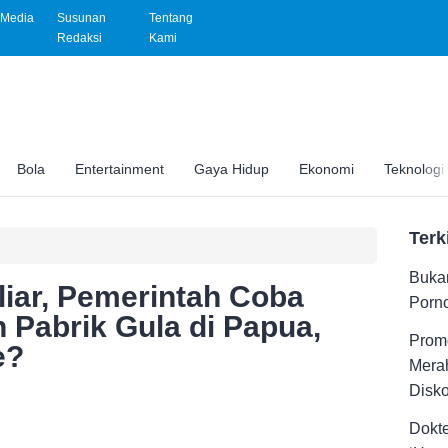
Media
Susunan
Tentang
Redaksi
Kami
Bola
Entertainment
Gaya Hidup
Ekonomi
Teknologi
Terk
Buka
liar, Pemerintah Coba
Porno
 Pabrik Gula di Papua,
Promo
e?
Merah
Disk
Dokt