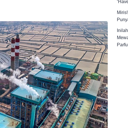
‘Have
Miris
Punya
Inila
Mewa
Parfu