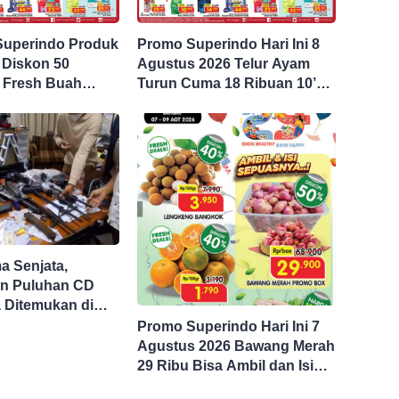
Superindo Produk
Promo Superindo Hari Ini 8
 Diskon 50
Agustus 2026 Telur Ayam
 Fresh Buah
Turun Cuma 18 Ribuan 10’S
ga 45 Persen
PCK hingga Diskon 50
Persen
 Senjata,
n Puluhan CD
 Ditemukan di
asta Jaksel
Promo Superindo Hari Ini 7
Agustus 2026 Bawang Merah
29 Ribu Bisa Ambil dan Isi
Sepuasnya Diskon 50