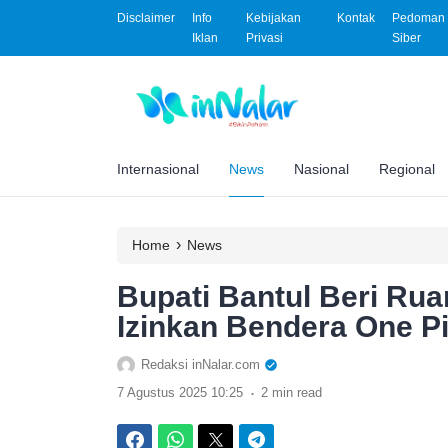
Disclaimer
Info
Kebijakan
Kontak
Pedoman 
Iklan
Privasi
Siber
Internasional
News
Nasional
Regional
›
Home
News
Bupati Bantul Beri Rua
Izinkan Bendera One P
Redaksi inNalar.com
.
7 Agustus 2025 10:25
2 min read
Facebook
WhatsApp
Twitter
Telegram