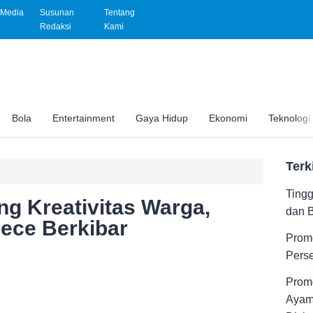
Media
Susunan
Tentang
Redaksi
Kami
Bola
Entertainment
Gaya Hidup
Ekonomi
Teknologi
Terk
Tingg
ng Kreativitas Warga,
dan 
iece Berkibar
Promo
Pers
Promo
Ayam