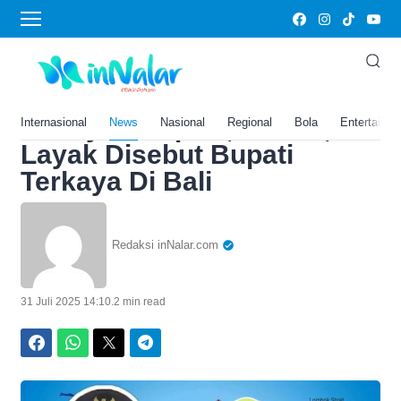
Home
›
News
Bupati Bangli Nyoman
Sedana Arta Catat
Kekayaan Rp 39,6 Miliar,
Internasional
News
Nasional
Regional
Bola
Entertainm
Layak Disebut Bupati
Terkaya Di Bali
Redaksi inNalar.com
31 Juli 2025 14:10
.
2 min read
Facebook
WhatsApp
Twitter
Telegram