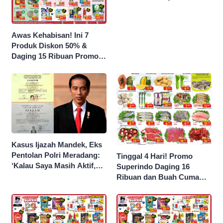
Kantongi Borok 9 Naga
Awas Kehabisan! Ini 7
Produk Diskon 50% &
Daging 15 Ribuan Promo
Superindo yang Berakhir
Malam Ini
Kasus Ijazah Mandek, Eks
Pentolan Polri Meradang:
Tinggal 4 Hari! Promo
‘Kalau Saya Masih Aktif,
Superindo Daging 16
Jokowi Saya Seret!’
Ribuan dan Buah Cuma
Seribu Rupiah