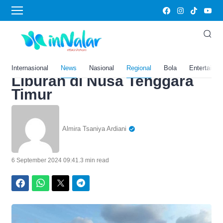
Home
›
News
Bukan Wisata Bahari,
Ternyata Ini yang Sering
Dilakukan Wisatawan Saat
Internasional
News
Nasional
Regional
Bola
Entertainm
Liburan di Nusa Tenggara
Timur
Almira Tsaniya Ardiani
6 September 2024 09:41
.
3 min read
Facebook
WhatsApp
Twitter
Telegram