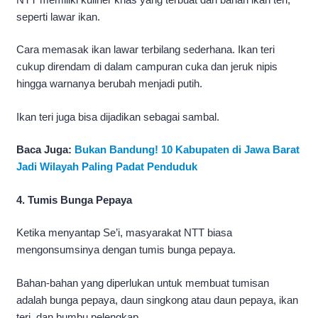
seperti lawar ikan.
Cara memasak ikan lawar terbilang sederhana. Ikan teri
cukup direndam di dalam campuran cuka dan jeruk nipis
hingga warnanya berubah menjadi putih.
Ikan teri juga bisa dijadikan sebagai sambal.
Baca Juga:
Bukan Bandung! 10 Kabupaten di Jawa Barat
Jadi Wilayah Paling Padat Penduduk
4. Tumis Bunga Pepaya
Ketika menyantap Se’i, masyarakat NTT biasa
mengonsumsinya dengan tumis bunga pepaya.
Bahan-bahan yang diperlukan untuk membuat tumisan
adalah bunga pepaya, daun singkong atau daun pepaya, ikan
teri, dan bumbu pelengkap.