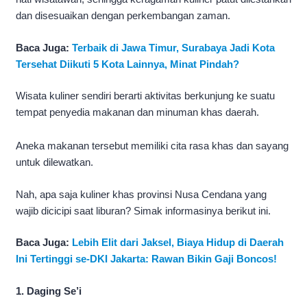
dan disesuaikan dengan perkembangan zaman.
Baca Juga:
Terbaik di Jawa Timur, Surabaya Jadi Kota
Tersehat Diikuti 5 Kota Lainnya, Minat Pindah?
Wisata kuliner sendiri berarti aktivitas berkunjung ke suatu
tempat penyedia makanan dan minuman khas daerah.
Aneka makanan tersebut memiliki cita rasa khas dan sayang
untuk dilewatkan.
Nah, apa saja kuliner khas provinsi Nusa Cendana yang
wajib dicicipi saat liburan? Simak informasinya berikut ini.
Baca Juga:
Lebih Elit dari Jaksel, Biaya Hidup di Daerah
Ini Tertinggi se-DKI Jakarta: Rawan Bikin Gaji Boncos!
1. Daging Se’i