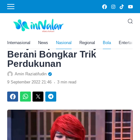
›
Home
Bola
Berikut ini 6 Fakta Pesulap
Merah, Ternyata ini yang
Menyebapkan Dirinya
Internasional
News
Nasional
Regional
Bola
Entertainm
Berani Bongkar Trik
Perdukunan
Amin Raziatifudin
.
9 September 2022 21:46
3 min read
Facebook
WhatsApp
Twitter
Telegram