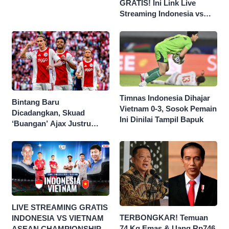
GRATIS! Ini Link Live
20.00 WIB
Streaming Indonesia vs
Singapura di Piala AFF
2026
Timnas Indonesia Dihajar
Bintang Baru
Vietnam 0-3, Sosok Pemain
Dicadangkan, Skuad
Ini Dinilai Tampil Bapuk
‘Buangan’ Ajax Justru
Menggila di Eropa
LIVE STREAMING GRATIS
TERBONGKAR! Temuan
INDONESIA VS VIETNAM
74 Kg Emas & Uang Rp746
ASEAN CHAMPIONSHIP