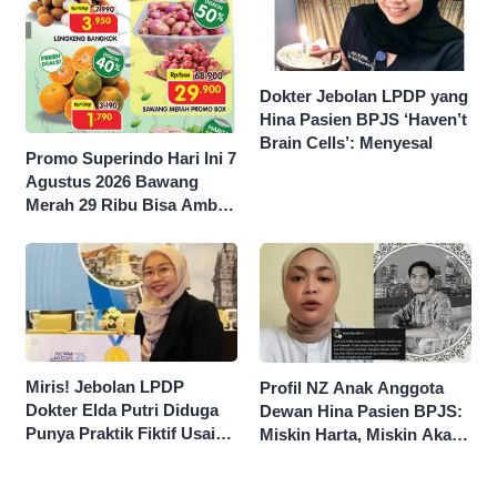
Dokter Jebolan LPDP yang
Hina Pasien BPJS ‘Haven’t
Brain Cells’: Menyesal
Promo Superindo Hari Ini 7
Agustus 2026 Bawang
Merah 29 Ribu Bisa Ambil
dan Isi Sepuasnya Diskon
50 Persen
Miris! Jebolan LPDP
Profil NZ Anak Anggota
Dokter Elda Putri Diduga
Dewan Hina Pasien BPJS:
Punya Praktik Fiktif Usai
Miskin Harta, Miskin Akal
Hina Pasien BPJS
Pengen Diistimewain!