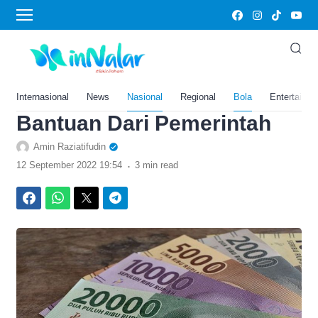
›
Home
Bola
Berapa Bantuan PBI JK?
Berikut Penjelasan Lengkap
dan Cara Cek Penerima
Internasional
News
Nasional
Regional
Bola
Entertainm
Bantuan Dari Pemerintah
Amin Raziatifudin
.
12 September 2022 19:54
3 min read
Facebook
WhatsApp
Twitter
Telegram