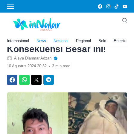
›
Home
Nasional
Berani Sumpah Pocong,
Rupanya Saka Tatal Harus
Siap Pertaruhkan 2
Internasional
News
Nasional
Regional
Bola
Entertainm
Konsekuensi Besar Ini!
Aisya Dianmar Adzani
.
10 Agustus 2024 20:32
3 min read
Facebook
WhatsApp
Twitter
Telegram