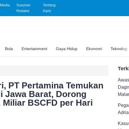
Media
Susunan
Tentang
Redaksi
Kami
Bola
Entertainment
Gaya Hidup
Ekonomi
Teknologi
Terk
Awas 
ri, PT Pertamina Temukan
Dagi
i Jawa Barat, Dorong
Malam
 Miliar BSCFD per Hari
Pega
Adri
Kasus