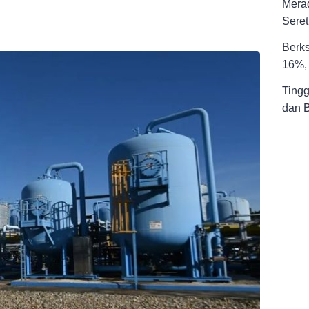
Merad
Seret
Berks
16%, 
Tingg
dan 