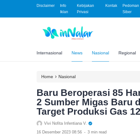
Disclaimer
Info
Kebijakan
Kontak
Pedoman 
Iklan
Privasi
Siber
Internasional
News
Nasional
Regional
›
Home
Nasional
Baru Beroperasi 85 Ha
2 Sumber Migas Baru d
Target Produksi Gas 12
Vivi Nofita Infentiana V.
.
16 Desember 2023 08:56
3 min read