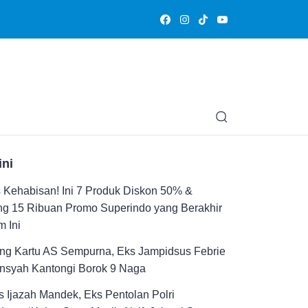
Olahraga
Hiburan
Muslimpedia
Edukasi
Opini & Ce
ini
Kehabisan! Ini 7 Produk Diskon 50% &
ng 15 Ribuan Promo Superindo yang Berakhir
 Ini
ng Kartu AS Sempurna, Eks Jampidsus Febrie
ansyah Kantongi Borok 9 Naga
 Ijazah Mandek, Eks Pentolan Polri