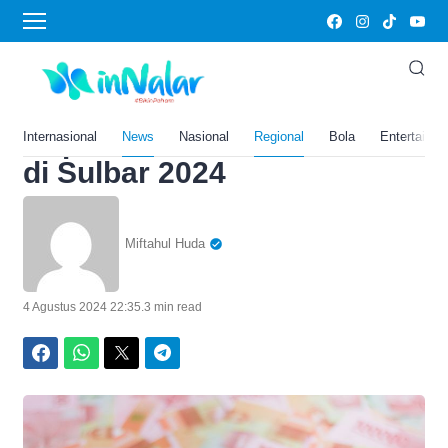
Home
›
News
ALHAMDULILLAH Cair Rp
517 Juta! Dua Kabupaten Ini
Dapat Dana Desa Terbesar
Internasional
News
Nasional
Regional
Bola
Entertainm
di Sulbar 2024
Miftahul Huda
4 Agustus 2024 22:35
.
3 min read
Facebook
WhatsApp
Twitter
Telegram