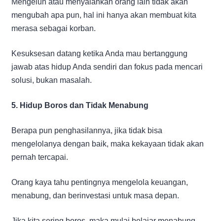
Mengeluh atau menyalahkan orang lain tidak akan
mengubah apa pun, hal ini hanya akan membuat kita
merasa sebagai korban.
Kesuksesan datang ketika Anda mau bertanggung
jawab atas hidup Anda sendiri dan fokus pada mencari
solusi, bukan masalah.
5. Hidup Boros dan Tidak Menabung
Berapa pun penghasilannya, jika tidak bisa
mengelolanya dengan baik, maka kekayaan tidak akan
pernah tercapai.
Orang kaya tahu pentingnya mengelola keuangan,
menabung, dan berinvestasi untuk masa depan.
Jika kita sering boros, maka mulai belajar menabung