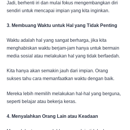
Jadi, berhenti iri dan mulai fokus mengembangkan diri
sendiri untuk mencapai impian yang kita inginkan.
3. Membuang Waktu untuk Hal yang Tidak Penting
Waktu adalah hal yang sangat berharga, jika kita
menghabiskan waktu berjam-jam hanya untuk bermain
media sosial atau melakukan hal yang tidak berfaedah.
Kita hanya akan semakin jauh dari impian. Orang
sukses tahu cara memanfaatkan waktu dengan baik.
Mereka lebih memilih melakukan hal-hal yang berguna,
seperti belajar atau bekerja keras.
4. Menyalahkan Orang Lain atau Keadaan