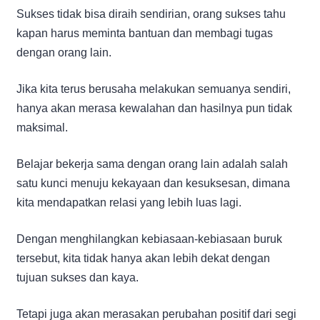
Sukses tidak bisa diraih sendirian, orang sukses tahu
kapan harus meminta bantuan dan membagi tugas
dengan orang lain.
Jika kita terus berusaha melakukan semuanya sendiri,
hanya akan merasa kewalahan dan hasilnya pun tidak
maksimal.
Belajar bekerja sama dengan orang lain adalah salah
satu kunci menuju kekayaan dan kesuksesan, dimana
kita mendapatkan relasi yang lebih luas lagi.
Dengan menghilangkan kebiasaan-kebiasaan buruk
tersebut, kita tidak hanya akan lebih dekat dengan
tujuan sukses dan kaya.
Tetapi juga akan merasakan perubahan positif dari segi