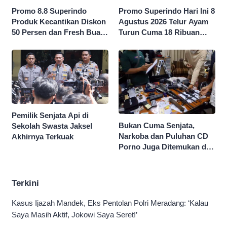
Promo 8.8 Superindo
Promo Superindo Hari Ini 8
Produk Kecantikan Diskon
Agustus 2026 Telur Ayam
50 Persen dan Fresh Buah
Turun Cuma 18 Ribuan
Potong Harga 45 Persen
10’S PCK hingga Diskon 50
Persen
Pemilik Senjata Api di
Bukan Cuma Senjata,
Sekolah Swasta Jaksel
Narkoba dan Puluhan CD
Akhirnya Terkuak
Porno Juga Ditemukan di
Sekolah Swasta Jaksel
Terkini
Kasus Ijazah Mandek, Eks Pentolan Polri Meradang: ‘Kalau
Saya Masih Aktif, Jokowi Saya Seret!’