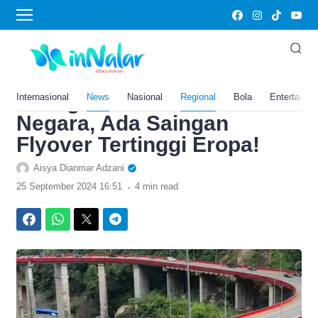
›
Home
News
5 Proyek Multiyears
Termahal Sumatera Barat
Paling Bikin Boncos
Internasional
News
Nasional
Regional
Bola
Entertainm
Negara, Ada Saingan
Flyover Tertinggi Eropa!
Aisya Dianmar Adzani
.
25 September 2024 16:51
4 min read
Facebook
WhatsApp
Twitter
Telegram