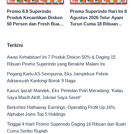
Promo 8.8 Superindo
Promo Superindo Hari Ini 8
Produk Kecantikan Diskon
Agustus 2026 Telur Ayam
50 Persen dan Fresh Buah
Turun Cuma 18 Ribuan
Potong Harga 45 Persen
10’S PCK hingga Diskon 50
Persen
Terkini
Awas Kehabisan! Ini 7 Produk Diskon 50% & Daging 15
Ribuan Promo Superindo yang Berakhir Malam Ini
Pegang Kartu AS Sempurna, Eks Jampidsus Febrie
Adriansyah Kantongi Borok 9 Naga
Kasus Ijazah Mandek, Eks Pentolan Polri Meradang: ‘Kalau
Saya Masih Aktif, Jokowi Saya Seret!’
Berkshire Hathaway Earnings: Operating Profit Up 16%,
Alphabet Joins Top 5 Holdings
Tinggal 4 Hari! Promo Superindo Daging 16 Ribuan dan Buah
Cuma Seribu Rupiah