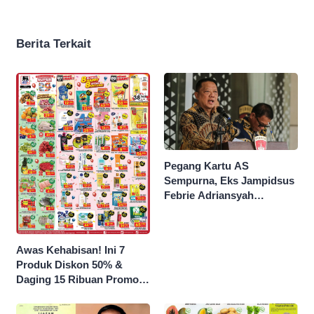
Berita Terkait
Pegang Kartu AS
Sempurna, Eks Jampidsus
Febrie Adriansyah
Kantongi Borok 9 Naga
Awas Kehabisan! Ini 7
Produk Diskon 50% &
Daging 15 Ribuan Promo
Superindo yang Berakhir
Malam Ini