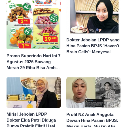
Dokter Jebolan LPDP yang
Hina Pasien BPJS ‘Haven’t
Brain Cells’: Menyesal
Promo Superindo Hari Ini 7
Agustus 2026 Bawang
Merah 29 Ribu Bisa Ambil
dan Isi Sepuasnya Diskon
50 Persen
Miris! Jebolan LPDP
Profil NZ Anak Anggota
Dokter Elda Putri Diduga
Dewan Hina Pasien BPJS:
Punya Praktik Fiktif Usai
Miskin Harta, Miskin Akal