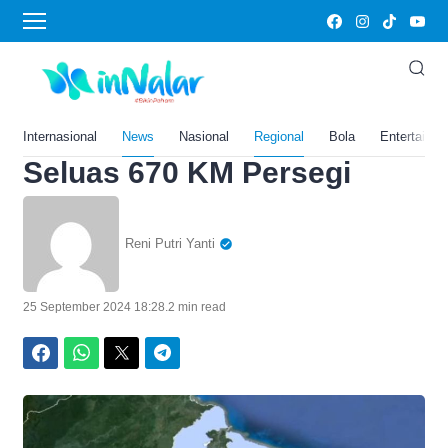
Home
›
News
5 Kecamatan Menyatu,
Kabupaten Deli Serdang
Akan Bentuk Daerah Baru
Internasional
News
Nasional
Regional
Bola
Entertainm
Seluas 670 KM Persegi
Reni Putri Yanti
25 September 2024 18:28
.
2 min read
Facebook
WhatsApp
Twitter
Telegram