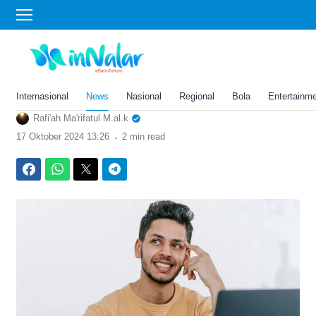
›
Home
Gaya Hidup
4 Shio Paling Cerdas dan
Pintar Segala Hal di Tahun
2024, Kamu Salah Satunya?
Internasional
News
Nasional
Regional
Bola
Entertainm
Rafi'ah Ma'rifatul M.al.k
.
17 Oktober 2024 13:26
2 min read
Facebook
WhatsApp
Twitter
Telegram