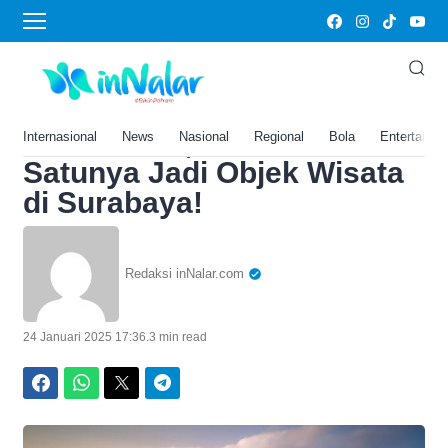
Home
›
3 Universitas Ini Punya
Danau Buatan Tercantik di
Jawa Timur, Bahkan Salah
Internasional
News
Nasional
Regional
Bola
Entertainm
Satunya Jadi Objek Wisata
di Surabaya!
Redaksi inNalar.com
24 Januari 2025 17:36
.
3 min read
Facebook
WhatsApp
Twitter
Telegram