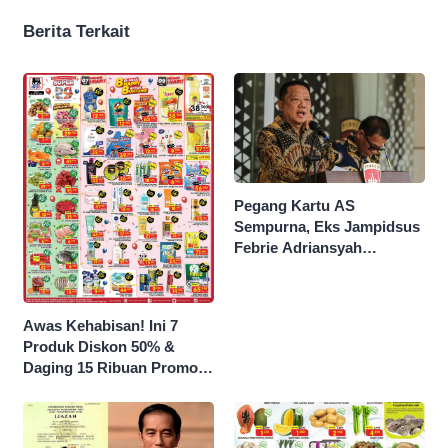
Berita Terkait
Pegang Kartu AS
Sempurna, Eks Jampidsus
Febrie Adriansyah
Kantongi Borok 9 Naga
Awas Kehabisan! Ini 7
Produk Diskon 50% &
Daging 15 Ribuan Promo
Superindo yang Berakhir
Malam Ini