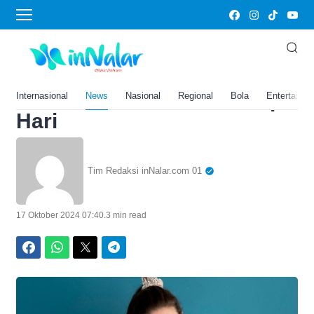
Home
›
Gaya Hidup
3 Kebiasaan Santai Tapi
Dahsyat untuk Membuat
Kamu Lebih Cerdas Setiap
Internasional
News
Nasional
Regional
Bola
Entertainm
Hari
Tim Redaksi inNalar.com 01
17 Oktober 2024 07:40
.
3 min read
Facebook
WhatsApp
Twitter
Telegram