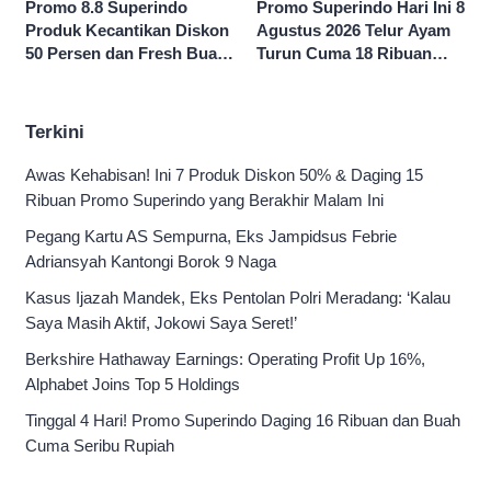
Promo 8.8 Superindo
Promo Superindo Hari Ini 8
Produk Kecantikan Diskon
Agustus 2026 Telur Ayam
50 Persen dan Fresh Buah
Turun Cuma 18 Ribuan
Potong Harga 45 Persen
10’S PCK hingga Diskon 50
Persen
Terkini
Awas Kehabisan! Ini 7 Produk Diskon 50% & Daging 15
Ribuan Promo Superindo yang Berakhir Malam Ini
Pegang Kartu AS Sempurna, Eks Jampidsus Febrie
Adriansyah Kantongi Borok 9 Naga
Kasus Ijazah Mandek, Eks Pentolan Polri Meradang: ‘Kalau
Saya Masih Aktif, Jokowi Saya Seret!’
Berkshire Hathaway Earnings: Operating Profit Up 16%,
Alphabet Joins Top 5 Holdings
Tinggal 4 Hari! Promo Superindo Daging 16 Ribuan dan Buah
Cuma Seribu Rupiah