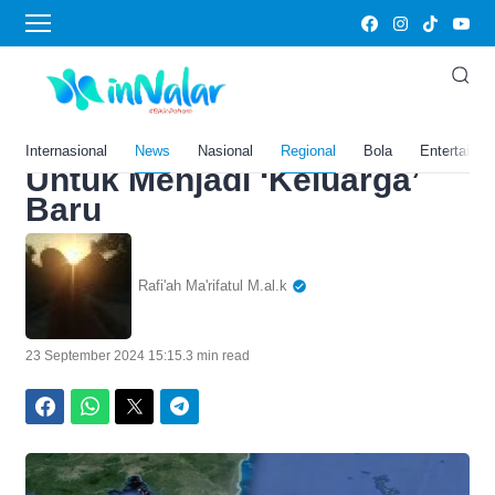
Home
›
News
3 Daerah di Kabupaten
Tangerang, Banten Siap
Boyong 28 Kecamatan
Internasional
News
Nasional
Regional
Bola
Entertainm
Untuk Menjadi ‘Keluarga’
Baru
Rafi'ah Ma'rifatul M.al.k
23 September 2024 15:15
.
3 min read
Facebook
WhatsApp
Twitter
Telegram