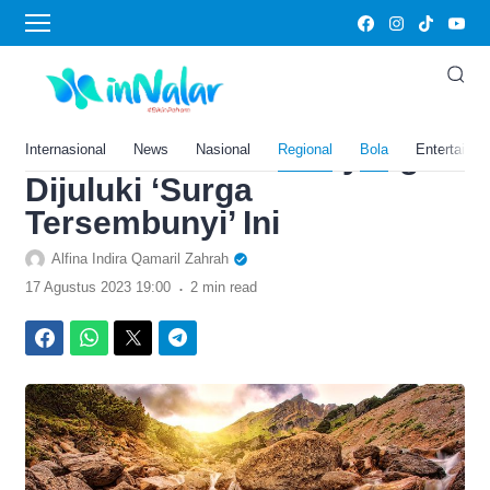
›
Home
Bola
134 Km ke Kota Tarakan,
Intip Pesona Air Terjun Unik
di Kalimantan Utara yang
Internasional
News
Nasional
Regional
Bola
Entertainm
Dijuluki ‘Surga
Tersembunyi’ Ini
Alfina Indira Qamaril Zahrah
.
17 Agustus 2023 19:00
2 min read
Facebook
WhatsApp
Twitter
Telegram