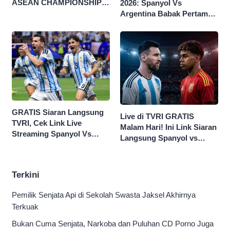
ASEAN CHAMPIONSHIP
2026: Spanyol Vs
HYUNDAI CUP 2026
Argentina Babak Pertama
0-0
GRATIS Siaran Langsung
Live di TVRI GRATIS
TVRI, Cek Link Live
Malam Hari! Ini Link Siaran
Streaming Spanyol Vs
Langsung Spanyol vs
Argentina di Sini Final
Argentina di Final Piala
Piala Dunia 2026
Dunia 2026
Terkini
Pemilik Senjata Api di Sekolah Swasta Jaksel Akhirnya
Terkuak
Bukan Cuma Senjata, Narkoba dan Puluhan CD Porno Juga