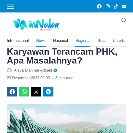
›
Home
News
Waskita Genggam Proyek
Rp6,7 Triliun di IKN
Kalimantan Timur, Tapi 500
Internasional
News
Nasional
Regional
Bola
Entertainm
Karyawan Terancam PHK,
Apa Masalahnya?
Aisya Dianmar Adzani
.
23 Desember 2023 09:03
3 min read
Facebook
WhatsApp
Twitter
Telegram