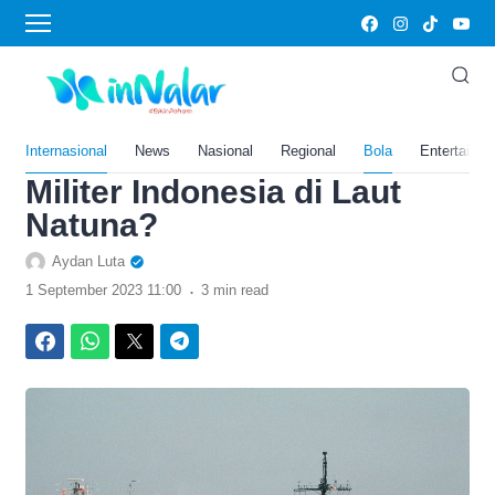
›
Home
Bola
Waduh, China Bikin Fregat
Super Canggih Tipe 054B,
Bisa Jadi Ancaman Besar
Internasional
News
Nasional
Regional
Bola
Entertainm
Militer Indonesia di Laut
Natuna?
Aydan Luta
.
1 September 2023 11:00
3 min read
Facebook
WhatsApp
Twitter
Telegram