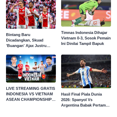
2026
Timnas Indonesia Dihajar
Bintang Baru
Vietnam 0-3, Sosok Pemain
Dicadangkan, Skuad
Ini Dinilai Tampil Bapuk
‘Buangan’ Ajax Justru
Menggila di Eropa
LIVE STREAMING GRATIS
INDONESIA VS VIETNAM
Hasil Final Piala Dunia
ASEAN CHAMPIONSHIP
2026: Spanyol Vs
HYUNDAI CUP 2026
Argentina Babak Pertama
0-0