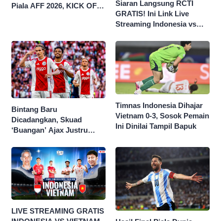
Siaran Langsung RCTI
Piala AFF 2026, KICK OFF
GRATIS! Ini Link Live
20.00 WIB
Streaming Indonesia vs
Singapura di Piala AFF
2026
Timnas Indonesia Dihajar
Bintang Baru
Vietnam 0-3, Sosok Pemain
Dicadangkan, Skuad
Ini Dinilai Tampil Bapuk
‘Buangan’ Ajax Justru
Menggila di Eropa
LIVE STREAMING GRATIS