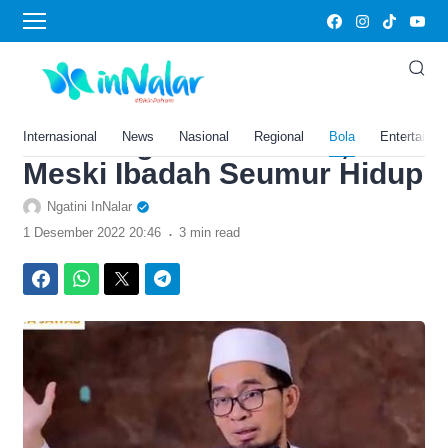
›
Home
Bola
Ustadz Adi Hidayat
Beberkan 5 Perbuatan yang
Bisa Gugurkan Pahala,
Internasional
News
Nasional
Regional
Bola
Entertainm
Meski Ibadah Seumur Hidup
Ngatini InNalar
.
1 Desember 2022 20:46
3 min read
Facebook
WhatsApp
Twitter
Telegram