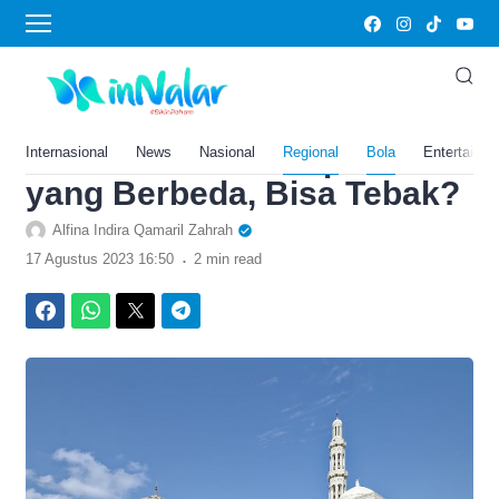
›
Home
Bola
Unik! Berdiri Sejak 2020,
Masjid di Kalimantan Utara
Ini Memiliki Penampakan
Internasional
News
Nasional
Regional
Bola
Entertainm
yang Berbeda, Bisa Tebak?
Alfina Indira Qamaril Zahrah
.
17 Agustus 2023 16:50
2 min read
Facebook
WhatsApp
Twitter
Telegram