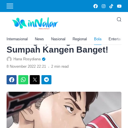
›
Home
Bola
Trailer Film The First Slam
Dunk Telah Rilis dan Bikin
Nostalgia, Warganet:
Internasional
News
Nasional
Regional
Bola
Entertainm
Sumpah Kangen Banget!
Hana Rosydiana
.
8 November 2022 22:21
2 min read
Facebook
WhatsApp
Twitter
Telegram