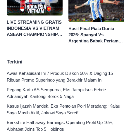
LIVE STREAMING GRATIS
INDONESIA VS VIETNAM
Hasil Final Piala Dunia
ASEAN CHAMPIONSHIP
2026: Spanyol Vs
HYUNDAI CUP 2026
Argentina Babak Pertama
0-0
Terkini
Awas Kehabisan! Ini 7 Produk Diskon 50% & Daging 15
Ribuan Promo Superindo yang Berakhir Malam Ini
Pegang Kartu AS Sempurna, Eks Jampidsus Febrie
Adriansyah Kantongi Borok 9 Naga
Kasus Ijazah Mandek, Eks Pentolan Polri Meradang: ‘Kalau
Saya Masih Aktif, Jokowi Saya Seret!’
Berkshire Hathaway Earnings: Operating Profit Up 16%,
Alphabet Joins Top 5 Holdings