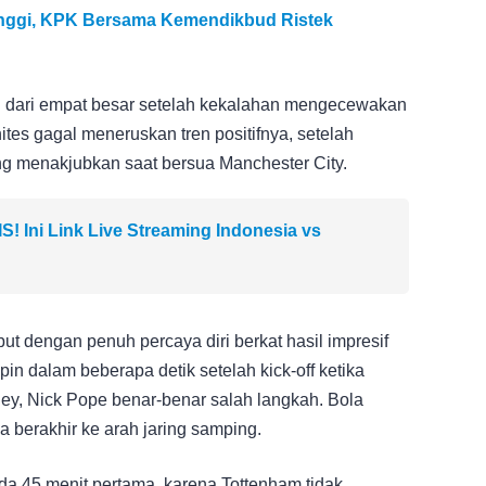
inggi, KPK Bersama Kemendikbud Ristek
oin dari empat besar setelah kekalahan mengecewakan
ites gagal meneruskan tren positifnya, setelah
g menakjubkan saat bersua Manchester City.
 Ini Link Live Streaming Indonesia vs
ut dengan penuh percaya diri berkat hasil impresif
in dalam beberapa detik setelah kick-off ketika
ey, Nick Pope benar-benar salah langkah. Bola
 berakhir ke arah jaring samping.
da 45 menit pertama, karena Tottenham tidak