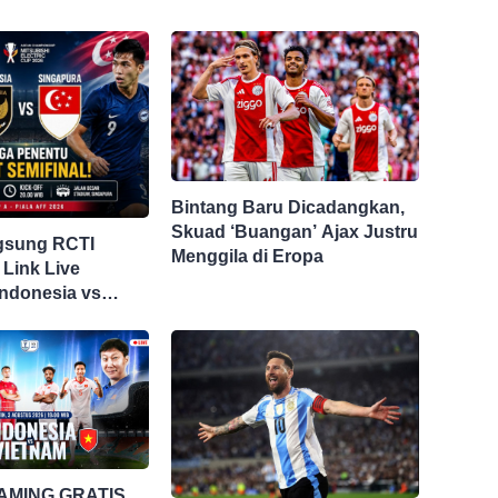
Bintang Baru Dicadangkan,
Skuad ‘Buangan’ Ajax Justru
gsung RCTI
Menggila di Eropa
 Link Live
Indonesia vs
i Piala AFF 2026
AMING GRATIS