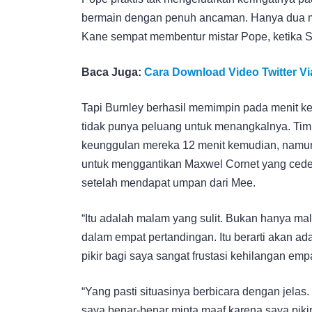
bermain dengan penuh ancaman. Hanya dua m
Kane sempat membentur mistar Pope, ketika S
Baca Juga:
Cara Download Video Twitter Vi
Tapi Burnley berhasil memimpin pada menit ke
tidak punya peluang untuk menangkalnya. Ti
keunggulan mereka 12 menit kemudian, namun J
untuk menggantikan Maxwel Cornet yang ceder
setelah mendapat umpan dari Mee.
“Itu adalah malam yang sulit. Bukan hanya mal
dalam empat pertandingan. Itu berarti akan ada
pikir bagi saya sangat frustasi kehilangan empa
“Yang pasti situasinya berbicara dengan jela
saya benar-benar minta maaf karena saya piki