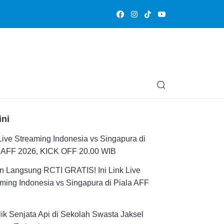
Olahraga
Hiburan
Muslimpedia
Edukasi
Opini & Ce
ini
Live Streaming Indonesia vs Singapura di
a AFF 2026, KICK OFF 20.00 WIB
n Langsung RCTI GRATIS! Ini Link Live
ming Indonesia vs Singapura di Piala AFF
ik Senjata Api di Sekolah Swasta Jaksel