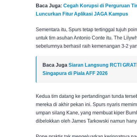
Baca Juga:
Cegah Korupsi di Perguruan T
Luncurkan Fitur Aplikasi JAGA Kampus
Sementara itu, Spurs tetap tertinggal tujuh p
untuk tim asuhan Antonio Conte itu. The Lilywh
sebelumnya berhasil raih kemenangan 3-2 yan
Baca Juga
Siaran Langsung RCTI GRATIS!
Singapura di Piala AFF 2026
Kedua tim datang ke pertandingan tunda terseb
mereka di akhir pekan ini. Spurs nyaris memimp
umpan silang Kane, yang membuat kiper Burnl
dibelokkan oleh James Tarkowski namun hanya
Pope praktis tak mengeluarkan keringatnya pa