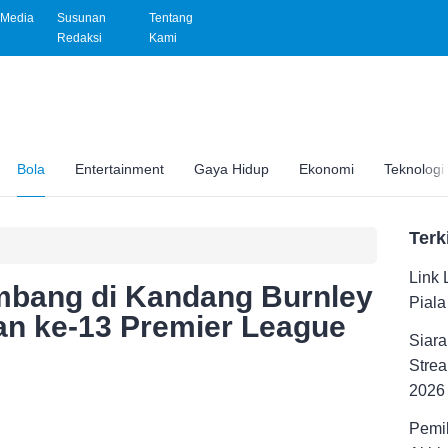
Media
Susunan
Tentang
Redaksi
Kami
Bola
Entertainment
Gaya Hidup
Ekonomi
Teknologi
Terk
Link 
mbang di Kandang Burnley
Pial
n ke-13 Premier League
Siara
Strea
2026
Pemil