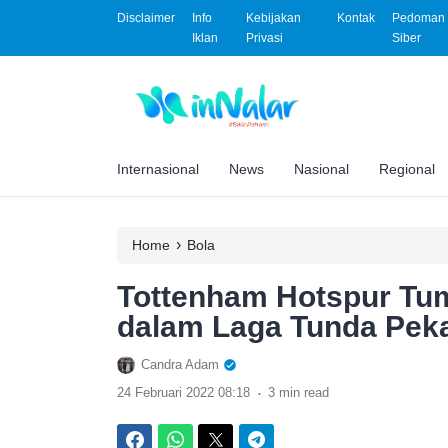
Disclaimer
Info
Kebijakan
Kontak
Pedoman 
Iklan
Privasi
Siber
Internasional
News
Nasional
Regional
›
Home
Bola
Tottenham Hotspur Tu
dalam Laga Tunda Peka
Candra Adam
.
24 Februari 2022 08:18
3 min read
Facebook
WhatsApp
Twitter
Telegram