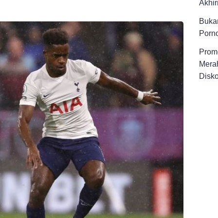
Akhir
Buka
Porno
Promo
Merah
Disk