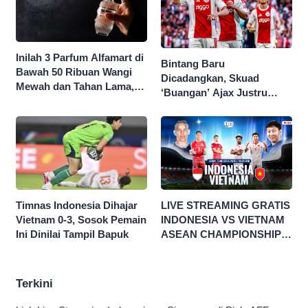
Inilah 3 Parfum Alfamart di
Bintang Baru
Bawah 50 Ribuan Wangi
Dicadangkan, Skuad
Mewah dan Tahan Lama,
‘Buangan’ Ajax Justru
Nggak Kalah Sama Parfum
Menggila di Eropa
1 Jutaan!
Timnas Indonesia Dihajar
LIVE STREAMING GRATIS
Vietnam 0-3, Sosok Pemain
INDONESIA VS VIETNAM
Ini Dinilai Tampil Bapuk
ASEAN CHAMPIONSHIP
HYUNDAI CUP 2026
Terkini