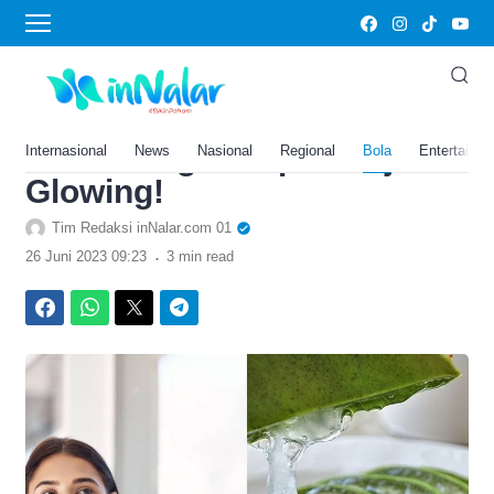
›
Home
Bola
Tips Glow up dalam
Seminggu! Low Budget dan
Puas Banget Dapat Wajah
Internasional
News
Nasional
Regional
Bola
Entertainm
Glowing!
Tim Redaksi inNalar.com 01
.
26 Juni 2023 09:23
3 min read
Facebook
WhatsApp
Twitter
Telegram