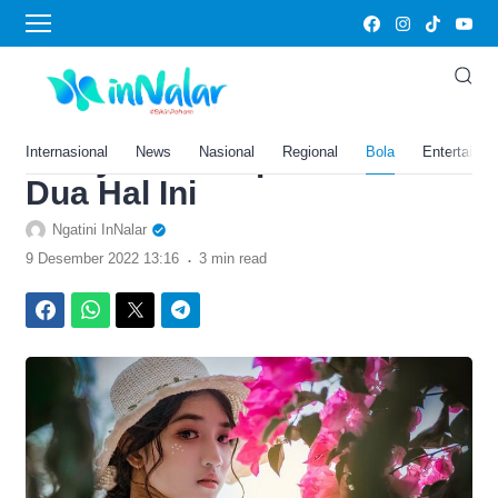
›
Home
Bola
Tips agar Wajah Glowing
dari dr Zaidul Akbar,
Ternyata Cukup Lakukan
Internasional
News
Nasional
Regional
Bola
Entertainm
Dua Hal Ini
Ngatini InNalar
.
9 Desember 2022 13:16
3 min read
Facebook
WhatsApp
Twitter
Telegram