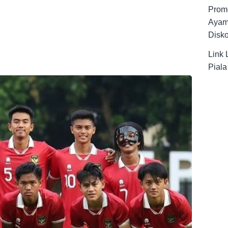
Promo
Ayam
Disk
Link 
Pial