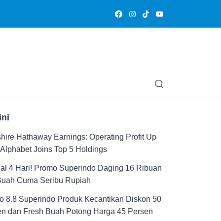
Olahraga
Hiburan
Muslimpedia
Edukasi
Opini & Ce
ini
hire Hathaway Earnings: Operating Profit Up
Alphabet Joins Top 5 Holdings
al 4 Hari! Promo Superindo Daging 16 Ribuan
Buah Cuma Seribu Rupiah
 8.8 Superindo Produk Kecantikan Diskon 50
en dan Fresh Buah Potong Harga 45 Persen