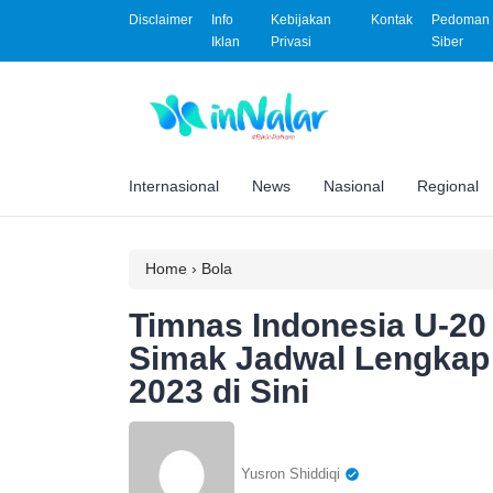
Disclaimer
Info
Kebijakan
Kontak
Pedoman 
Iklan
Privasi
Siber
Internasional
News
Nasional
Regional
Home
›
Bola
Timnas Indonesia U-20
Simak Jadwal Lengkap K
2023 di Sini
Yusron Shiddiqi