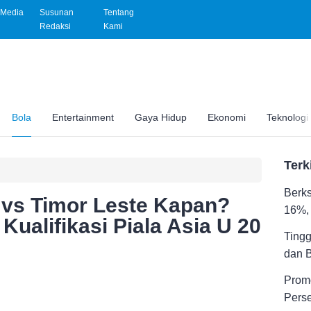
Media
Susunan
Tentang
Redaksi
Kami
Bola
Entertainment
Gaya Hidup
Ekonomi
Teknologi
Terk
Berks
 vs Timor Leste Kapan?
16%, 
ualifikasi Piala Asia U 20
Tingg
dan 
Promo
Pers