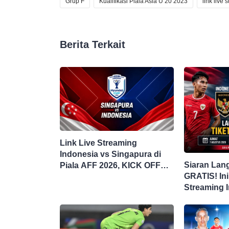
Grup F
Kualifikasi Piala Asia U 20 2023
link live 
Berita Terkait
Link Live Streaming
Indonesia vs Singapura di
Siaran Lan
Piala AFF 2026, KICK OFF
GRATIS! Ini
20.00 WIB
Streaming 
Singapura d