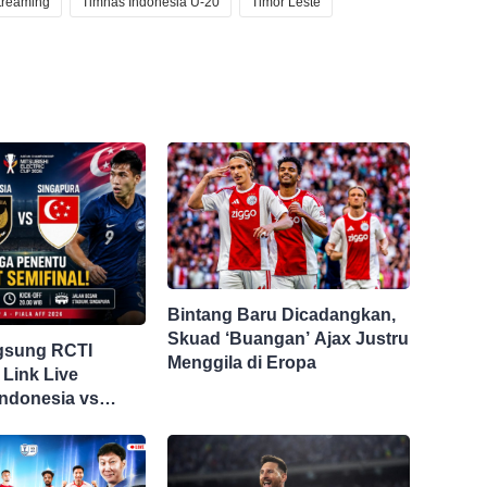
streaming
Timnas Indonesia U-20
Timor Leste
Bintang Baru Dicadangkan,
Skuad ‘Buangan’ Ajax Justru
gsung RCTI
Menggila di Eropa
 Link Live
Indonesia vs
i Piala AFF 2026