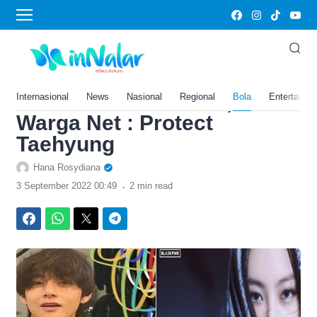
›
Home
Bola
Tagar Jennie Sempat
Trending Twitter Karena
Foto Bersama V BTS,
Internasional
News
Nasional
Regional
Bola
Entertainm
Warga Net : Protect
Taehyung
Hana Rosydiana
.
3 September 2022 00:49
2 min read
Facebook
WhatsApp
Twitter
Telegram