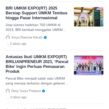
BRI UMKM EXPO(RT) 2025
Bersiap Support UMKM Tembus
hingga Pasar Internasional
Usai sukses hadirkan 700 UMKM di
2023, BRI kembali menggelar UMKM
EXPO(RT) 2025 demi lejitkan bisnis
Aisya Dianmar Adzani
rakyat di tingkat pasar internasional.
.
2 tahun
ago
Antusias Ikuti UMKM EXPO(RT)
BRILIANPRENEUR 2023, ‘Pancal
Bike’ Ingin Perluas Pemasaran
Produk
Pancal Bike menjadi salah satu UMKM
yang merasa terbantu dengan gelaran
event UMKM EXPO(RT)
Deny Suryo Pratama
BRILIANPRENEUR 2023 yang diadakan
.
3 tahun
ago
BRI.