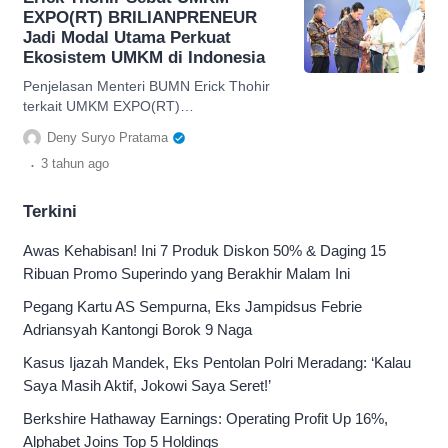
EXPO(RT) BRILIANPRENEUR
Jadi Modal Utama Perkuat
Ekosistem UMKM di Indonesia
Penjelasan Menteri BUMN Erick Thohir
terkait UMKM EXPO(RT)
BRILIANPRENEUR yang digadang-
Deny Suryo Pratama
gadang bisa perkuat ekosistem UMKM.
.
3 tahun
ago
Terkini
Awas Kehabisan! Ini 7 Produk Diskon 50% & Daging 15
Ribuan Promo Superindo yang Berakhir Malam Ini
Pegang Kartu AS Sempurna, Eks Jampidsus Febrie
Adriansyah Kantongi Borok 9 Naga
Kasus Ijazah Mandek, Eks Pentolan Polri Meradang: ‘Kalau
Saya Masih Aktif, Jokowi Saya Seret!’
Berkshire Hathaway Earnings: Operating Profit Up 16%,
Alphabet Joins Top 5 Holdings