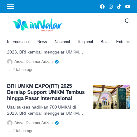
UMKM EXPO
BRI UMKM EXPO(RT) 2025
Bersiap Support UMKM Tembus
hingga Pasar Internasional
Internasional
News
Nasional
Regional
Bola
Entertainm
Usai sukses hadirkan 700 UMKM di
2023, BRI kembali menggelar UMKM
EXPO(RT) 2025 demi lejitkan bisnis
Aisya Dianmar Adzani
rakyat di tingkat pasar internasional.
.
2 tahun
ago
BRI UMKM EXPO(RT) 2025
Bersiap Support UMKM Tembus
hingga Pasar Internasional
Usai sukses hadirkan 700 UMKM di
2023, BRI kembali menggelar UMKM
EXPO(RT) 2025 demi lejitkan bisnis
Aisya Dianmar Adzani
rakyat di tingkat pasar internasional.
.
2 tahun
ago