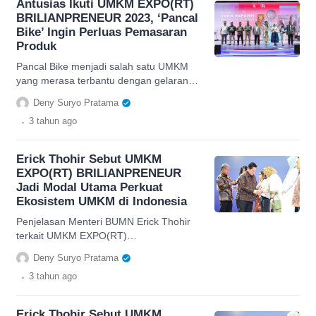
Antusias Ikuti UMKM EXPO(RT)
BRILIANPRENEUR 2023, ‘Pancal
Bike’ Ingin Perluas Pemasaran
Produk
Pancal Bike menjadi salah satu UMKM
yang merasa terbantu dengan gelaran
event UMKM EXPO(RT)
Deny Suryo Pratama
BRILIANPRENEUR 2023 yang diadakan
.
3 tahun
ago
BRI.
Erick Thohir Sebut UMKM
EXPO(RT) BRILIANPRENEUR
Jadi Modal Utama Perkuat
Ekosistem UMKM di Indonesia
Penjelasan Menteri BUMN Erick Thohir
terkait UMKM EXPO(RT)
BRILIANPRENEUR yang digadang-
Deny Suryo Pratama
gadang bisa perkuat ekosistem UMKM.
.
3 tahun
ago
Erick Thohir Sebut UMKM