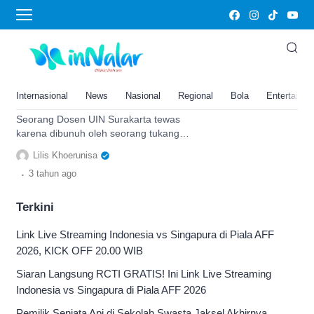
tukang bangunan
Terungkap! Dosen UIN Surakarta
Tewas Dibunuh Tukang
Bangunan, Ternyata Motifnya
Internasional
News
Nasional
Regional
Bola
Entertainm
karena Ini
Seorang Dosen UIN Surakarta tewas
karena dibunuh oleh seorang tukang
bangunan yang merenovasi rumahnya.
Lilis Khoerunisa
Ini info lengkapnya.
.
3 tahun
ago
Terkini
Link Live Streaming Indonesia vs Singapura di Piala AFF
2026, KICK OFF 20.00 WIB
Siaran Langsung RCTI GRATIS! Ini Link Live Streaming
Indonesia vs Singapura di Piala AFF 2026
Pemilik Senjata Api di Sekolah Swasta Jaksel Akhirnya