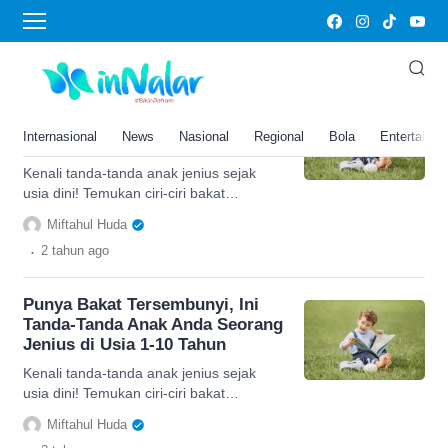
tanda tanda anak jenius usia 1 sampai 10
tahun
Punya Bakat Tersembunyi, Ini
Tanda-Tanda Anak Anda Seorang
Internasional
News
Nasional
Regional
Bola
Entertainm
Jenius di Usia 1-10 Tahun
Kenali tanda-tanda anak jenius sejak
usia dini! Temukan ciri-ciri bakat
tersembunyi pada anak usia 1-10 tahun
Miftahul Huda
dalam artikel berikut ini.
.
2 tahun
ago
Punya Bakat Tersembunyi, Ini
Tanda-Tanda Anak Anda Seorang
Jenius di Usia 1-10 Tahun
Kenali tanda-tanda anak jenius sejak
usia dini! Temukan ciri-ciri bakat
tersembunyi pada anak usia 1-10 tahun
Miftahul Huda
dalam artikel berikut ini.
.