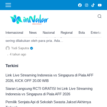
Style
Simak 3 Kesalahan Style yang
Sering Dilakukan Pria,
Perhatikan Bro!
Internasional
News
Nasional
Regional
Bola
Entertainm
Inilah kesalahan berpenampilan yang
sering dilakukan oleh para pria. Ada
kesalahan yang sering kali terjadi. Simak
Yudi Saputra
ulasannya!
.
4 tahun
ago
Terkini
Link Live Streaming Indonesia vs Singapura di Piala AFF
2026, KICK OFF 20.00 WIB
Siaran Langsung RCTI GRATIS! Ini Link Live Streaming
Indonesia vs Singapura di Piala AFF 2026
Pemilik Senjata Api di Sekolah Swasta Jaksel Akhirnya