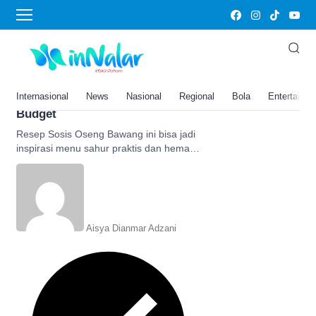
Sosis Oseng Bawang
Pasti Disukai Anak-anak! Resep
Sosis Oseng Bawang Sederhana
Ini Cocok Jadi Menu Sahur
Internasional
News
Nasional
Regional
Bola
Entertainm
Praktis Sat Set dan Hemat
Budget
Resep Sosis Oseng Bawang ini bisa jadi
inspirasi menu sahur praktis dan hemat
budget yang menggugah selera makan
anak-anak.
Aisya Dianmar Adzani