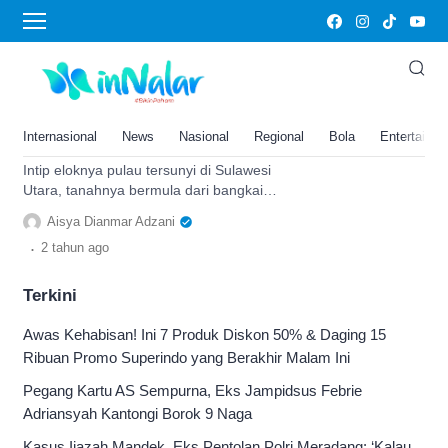
Sangihe
Pulau Tersunyi Sulawesi Utara
Ini Terbentuk dari Bangkai Kapal
Portugis, Tempat Tentara
Internasional
News
Nasional
Regional
Bola
Entertainm
Filipina Bersembunyi?
Intip eloknya pulau tersunyi di Sulawesi
Utara, tanahnya bermula dari bangkai
kapal Portugis dan ada sudut
Aisya Dianmar Adzani
persembunyian tentara Filipina.
.
2 tahun
ago
Terkini
Awas Kehabisan! Ini 7 Produk Diskon 50% & Daging 15
Ribuan Promo Superindo yang Berakhir Malam Ini
Pegang Kartu AS Sempurna, Eks Jampidsus Febrie
Adriansyah Kantongi Borok 9 Naga
Kasus Ijazah Mandek, Eks Pentolan Polri Meradang: ‘Kalau