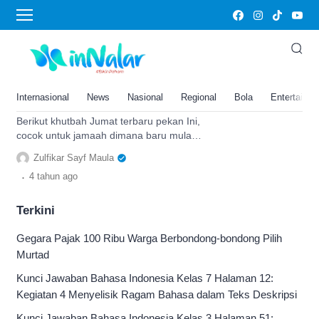
rezeki yang halal
Khutbah Jumat Terbaru Pekan
Ini, Cocok bagi yang Mulai
Aktivitas Kerja, Tema Semangat
Internasional
News
Nasional
Regional
Bola
Entertainm
Mencari Rezeki Halal
Berikut khutbah Jumat terbaru pekan Ini,
cocok untuk jamaah dimana baru mulai
kerja, teks ini bertema semangat
Zulfikar Sayf Maula
mencari rezeki yang halal.
.
4 tahun
ago
Terkini
Gegara Pajak 100 Ribu Warga Berbondong-bondong Pilih
Murtad
Kunci Jawaban Bahasa Indonesia Kelas 7 Halaman 12:
Kegiatan 4 Menyelisik Ragam Bahasa dalam Teks Deskripsi
Kunci Jawaban Bahasa Indonesia Kelas 3 Halaman 51: