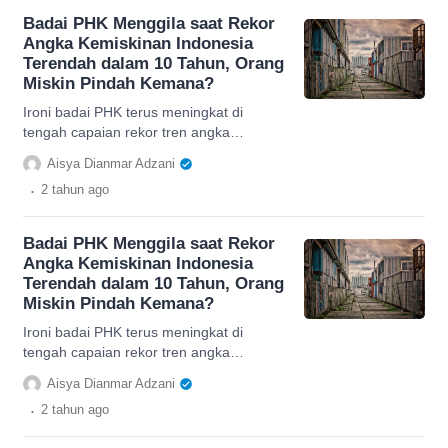
Badai PHK Menggila saat Rekor
Angka Kemiskinan Indonesia
Terendah dalam 10 Tahun, Orang
Miskin Pindah Kemana?
Ironi badai PHK terus meningkat di
tengah capaian rekor tren angka
kemiskinan mencapai titik terendah,
Aisya Dianmar Adzani
simak selengkapnya.
.
2 tahun
ago
Badai PHK Menggila saat Rekor
Angka Kemiskinan Indonesia
Terendah dalam 10 Tahun, Orang
Miskin Pindah Kemana?
Ironi badai PHK terus meningkat di
tengah capaian rekor tren angka
kemiskinan mencapai titik terendah,
Aisya Dianmar Adzani
simak selengkapnya.
.
2 tahun
ago