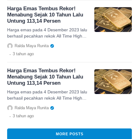
Harga Emas Tembus Rekor!
Menabung Sejak 10 Tahun Lalu
Untung 113,14 Persen
Harga emas pada 4 Desember 2023 lalu
berhasil pecahkan rekok All Time High
dan tembus angka US$2.085 per troy
Ralda Maya Runita
ounce.
.
3 tahun
ago
Harga Emas Tembus Rekor!
Menabung Sejak 10 Tahun Lalu
Untung 113,14 Persen
Harga emas pada 4 Desember 2023 lalu
berhasil pecahkan rekok All Time High
dan tembus angka US$2.085 per troy
Ralda Maya Runita
ounce.
.
3 tahun
ago
MORE POSTS