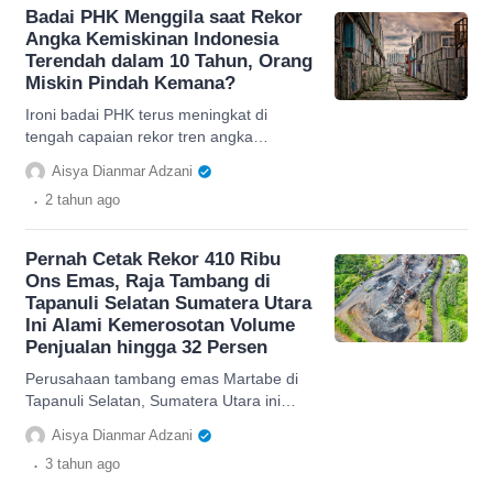
Badai PHK Menggila saat Rekor
Angka Kemiskinan Indonesia
Terendah dalam 10 Tahun, Orang
Miskin Pindah Kemana?
Ironi badai PHK terus meningkat di
tengah capaian rekor tren angka
kemiskinan mencapai titik terendah,
Aisya Dianmar Adzani
simak selengkapnya.
.
2 tahun
ago
Pernah Cetak Rekor 410 Ribu
Ons Emas, Raja Tambang di
Tapanuli Selatan Sumatera Utara
Ini Alami Kemerosotan Volume
Penjualan hingga 32 Persen
Perusahaan tambang emas Martabe di
Tapanuli Selatan, Sumatera Utara ini
tengah mengalami penurunan performa
Aisya Dianmar Adzani
kinerja penjualan hingga segini.
.
3 tahun
ago